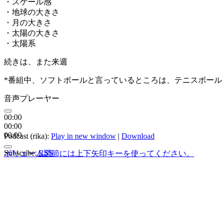
・スケール感
・地球の大きさ
・月の大きさ
・太陽の大きさ
・太陽系
続きは、また来週
*番組中、ソフトボールと言っているところは、テニスボー
音声プレーヤー
00:00
00:00
00:00
Podcast (rika):
Play in new window
|
Download
Subscribe:
RSS
ボリューム調節には上下矢印キーを使ってください。