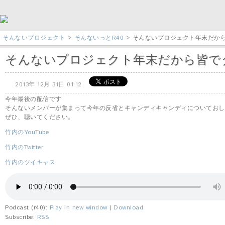
そんないプロジェクト
>
そんないっとR40
> そんないプロジェクト年末だか
そんないプロジェクト年末だから皆で
2013年 12月 31日 01:12
今年最後の配信です
そんないメンバーが集まって今年の反省とキャンディキャンディについておし
ぜひ、聴いてください。
竹内のYouTube
竹内のTwitter
竹内のツイキャス
Podcast (r40):
Play in new window
|
Download
Subscribe:
RSS