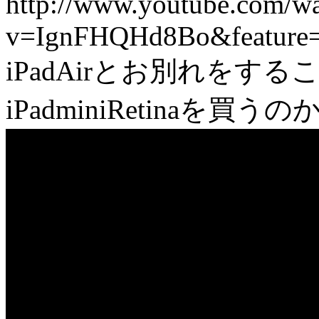
http://www.youtube.com/w
v=IgnFHQHd8Bo&feature
iPadAirとお別れをす
iPadminiRetinaを買うのか