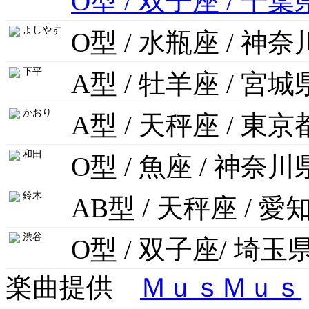
O型 / 双子座 / 千葉
よしやす
O型 / 水瓶座 / 神
下平
A型 / 牡羊座 / 宮城
かおり
A型 / 天秤座 / 東京
和田
O型 / 魚座 / 神奈川
鈴木
AB型 / 天秤座 / 愛
渋谷
O型 / 双子座/ 埼玉
楽曲提供
ＭｕｓＭｕｓ