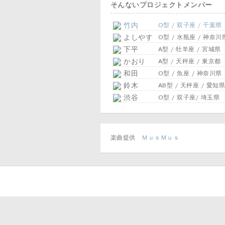
そんないプロジェクトメンバー
竹内
O型 / 双子座 / 千葉県
よしやす
O型 / 水瓶座 / 神奈川
下平
A型 / 牡羊座 / 宮城県
かおり
A型 / 天秤座 / 東京都
和田
O型 / 魚座 / 神奈川県
鈴木
AB型 / 天秤座 / 愛知県
渋谷
O型 / 双子座/ 埼玉県
楽曲提供
ＭｕｓＭｕｓ