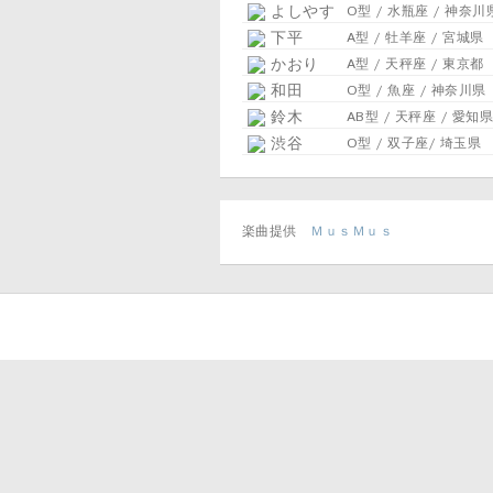
よしやす
O型 / 水瓶座 / 神奈川
下平
A型 / 牡羊座 / 宮城県
かおり
A型 / 天秤座 / 東京都
和田
O型 / 魚座 / 神奈川県
鈴木
AB型 / 天秤座 / 愛知県
渋谷
O型 / 双子座/ 埼玉県
楽曲提供
ＭｕｓＭｕｓ