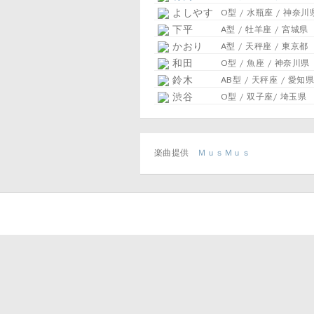
よしやす
O型 / 水瓶座 / 神奈川
下平
A型 / 牡羊座 / 宮城県
かおり
A型 / 天秤座 / 東京都
和田
O型 / 魚座 / 神奈川県
鈴木
AB型 / 天秤座 / 愛知県
渋谷
O型 / 双子座/ 埼玉県
楽曲提供
ＭｕｓＭｕｓ