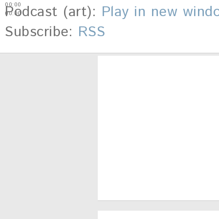
00:00
Podcast (art):
Play in new wind
00:00
Subscribe:
RSS