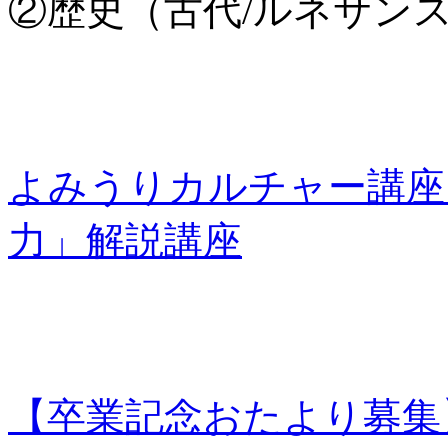
②歴史（古代/ルネサンス
よみうりカルチャー講座
力」解説講座
【卒業記念おたより募集