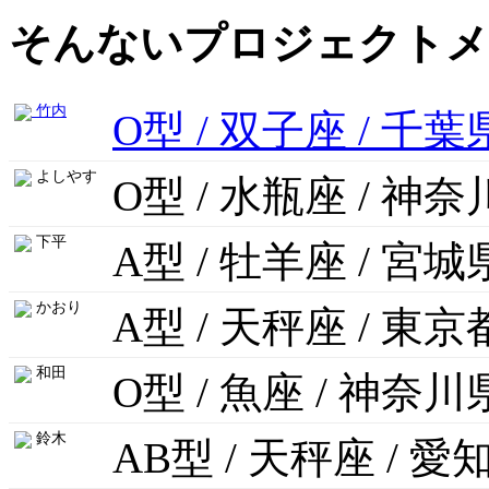
そんないプロジェクトメ
竹内
O型 / 双子座 / 千葉
よしやす
O型 / 水瓶座 / 神
下平
A型 / 牡羊座 / 宮城
かおり
A型 / 天秤座 / 東京
和田
O型 / 魚座 / 神奈川
鈴木
AB型 / 天秤座 / 愛