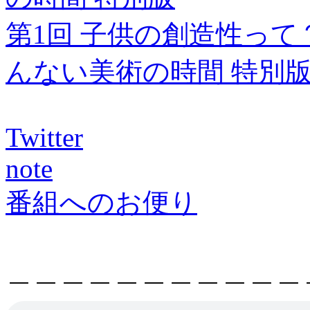
第1回 子供の創造性って
んない美術の時間 特別
Twitter
note
番組へのお便り
＿＿＿＿＿＿＿＿＿＿＿