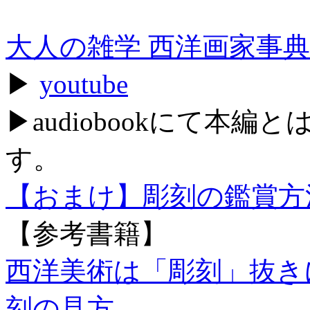
大人の雑学 西洋画家事典
▶
youtube
▶audiobookにて本
す。
【おまけ】彫刻の鑑賞方法（
【参考書籍】
西洋美術は「彫刻」抜き
刻の見方