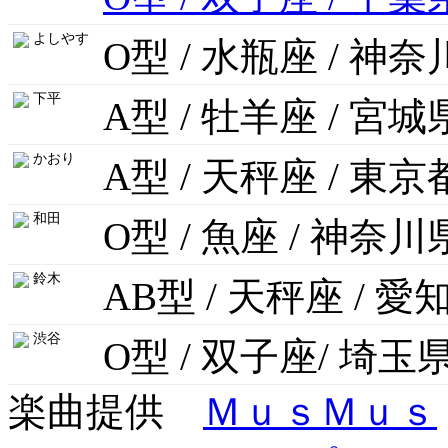
よしやす
O型 / 水瓶座 / 神
下平
A型 / 牡羊座 / 宮城
かおり
A型 / 天秤座 / 東京
和田
O型 / 魚座 / 神奈川
鈴木
AB型 / 天秤座 / 愛
渋谷
O型 / 双子座/ 埼玉
楽曲提供
ＭｕｓＭｕｓ