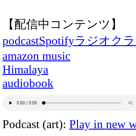
【配信中コンテンツ】
podcast
Spotify
ラジオクラ
amazon music
Himalaya
audiobook
Podcast (art):
Play in new 