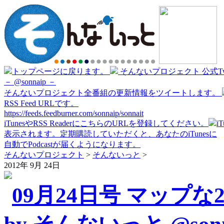
トップページに戻ります。
そんないプロジェクト 公式Twi
－ @sonnaip －
そんないプロジェクト全番組の更新情報をツイートします。
RSS Feed URLです。
https://feeds.feedburner.com/sonnaip/sonnait
iTunesやRSS ReaderにこちらのURLを登録してください。
i
表示されます。定期購読していただくと、あなたのiTunesに
自動でPodcastが届くようになります。
そんないプロジェクト
>
そんないっと
>
2012年 9月 24日
09月24日号 マップな