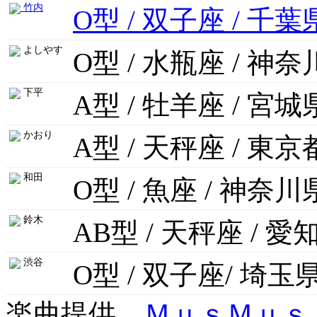
竹内
O型 / 双子座 / 千葉
よしやす
O型 / 水瓶座 / 神
下平
A型 / 牡羊座 / 宮城
かおり
A型 / 天秤座 / 東京
和田
O型 / 魚座 / 神奈川
鈴木
AB型 / 天秤座 / 愛
渋谷
O型 / 双子座/ 埼玉
楽曲提供
ＭｕｓＭｕｓ