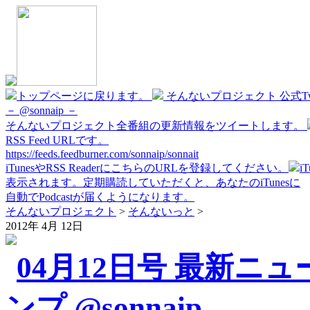
トップページに戻ります。
そんないプロジェクト 公式Twi
－ @sonnaip －
そんないプロジェクト全番組の更新情報をツイートします。
RSS Feed URLです。
https://feeds.feedburner.com/sonnaip/sonnait
iTunesやRSS ReaderにこちらのURLを登録してください。
i
表示されます。定期購読していただくと、あなたのiTunesに
自動でPodcastが届くようになります。
そんないプロジェクト
>
そんないっと
>
2012年 4月 12日
04月12日号 最新ニ
ンプ @sonnaip