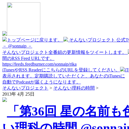
トップページに戻ります。
そんないプロジェクト 公式Twi
－ @sonnaip －
そんないプロジェクト全番組の更新情報をツイートします。
間のRSS Feed URLです。
https://feeds.feedburner.com/sonnaip/rika
iTunesやRSS ReaderにこちらのURLを登録してください。
i
表示されます。定期購読していただくと、あなたのiTunesに
自動でPodcastが届くようになります。
そんないプロジェクト
>
そんない理科の時間
>
2013年 4月 25日
「第36回 星の名前も
い理科の時間 @sonnai