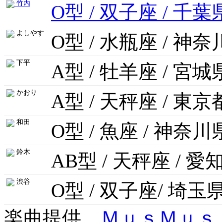
竹内
O型 / 双子座 / 千葉
よしやす
O型 / 水瓶座 / 神
下平
A型 / 牡羊座 / 宮城
かおり
A型 / 天秤座 / 東京
和田
O型 / 魚座 / 神奈川
鈴木
AB型 / 天秤座 / 愛
渋谷
O型 / 双子座/ 埼玉
楽曲提供
ＭｕｓＭｕｓ