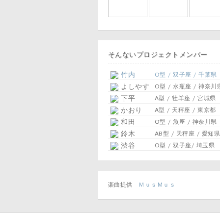
そんないプロジェクトメンバー
竹内
O型 / 双子座 / 千葉県
よしやす
O型 / 水瓶座 / 神奈川
下平
A型 / 牡羊座 / 宮城県
かおり
A型 / 天秤座 / 東京都
和田
O型 / 魚座 / 神奈川県
鈴木
AB型 / 天秤座 / 愛知県
渋谷
O型 / 双子座/ 埼玉県
楽曲提供
ＭｕｓＭｕｓ