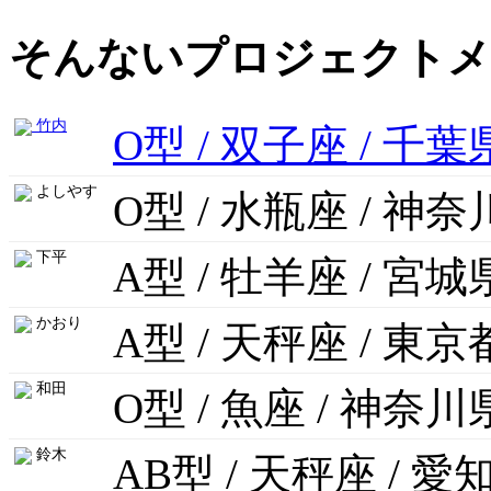
そんないプロジェクトメ
竹内
O型 / 双子座 / 千葉
よしやす
O型 / 水瓶座 / 神
下平
A型 / 牡羊座 / 宮城
かおり
A型 / 天秤座 / 東京
和田
O型 / 魚座 / 神奈川
鈴木
AB型 / 天秤座 / 愛