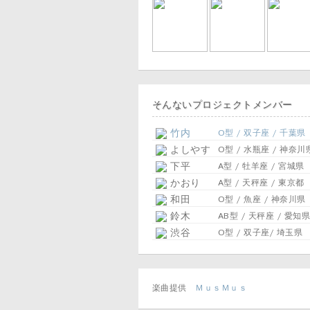
そんないプロジェクトメンバー
竹内
O型 / 双子座 / 千葉県
よしやす
O型 / 水瓶座 / 神奈川
下平
A型 / 牡羊座 / 宮城県
かおり
A型 / 天秤座 / 東京都
和田
O型 / 魚座 / 神奈川県
鈴木
AB型 / 天秤座 / 愛知県
渋谷
O型 / 双子座/ 埼玉県
楽曲提供
ＭｕｓＭｕｓ