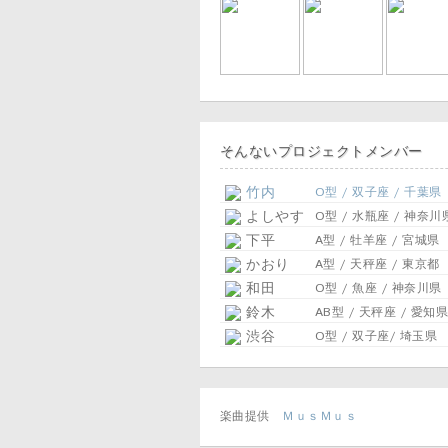
そんないプロジェクトメンバー
竹内
O型 / 双子座 / 千葉県
よしやす
O型 / 水瓶座 / 神奈川
下平
A型 / 牡羊座 / 宮城県
かおり
A型 / 天秤座 / 東京都
和田
O型 / 魚座 / 神奈川県
鈴木
AB型 / 天秤座 / 愛知県
渋谷
O型 / 双子座/ 埼玉県
楽曲提供
ＭｕｓＭｕｓ