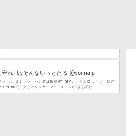
>
Sを守れ! byそんないっとだる @sonnaip
わふわ』 １）ソフトバンクは機種変でSIMカード回収 ２）アピロス
I-CAR004】 クリスタルアーマー 0. …
の続きを読む