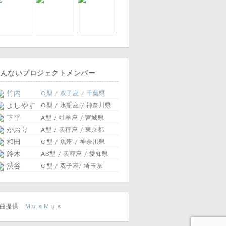
そんないプロジェクトメンバー
竹内
O型 / 双子座 / 千葉県
よしやす
O型 / 水瓶座 / 神奈川県
下平
A型 / 牡羊座 / 宮城県
かおり
A型 / 天秤座 / 東京都
和田
O型 / 魚座 / 神奈川県
鈴木
AB型 / 天秤座 / 愛知県
渋谷
O型 / 双子座/ 埼玉県
楽曲提供
ＭｕｓＭｕｓ