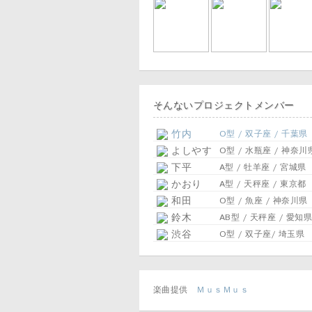
そんないプロジェクトメンバー
竹内
O型 / 双子座 / 千葉県
よしやす
O型 / 水瓶座 / 神奈川
下平
A型 / 牡羊座 / 宮城県
かおり
A型 / 天秤座 / 東京都
和田
O型 / 魚座 / 神奈川県
鈴木
AB型 / 天秤座 / 愛知県
渋谷
O型 / 双子座/ 埼玉県
楽曲提供
ＭｕｓＭｕｓ